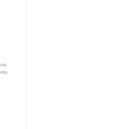
cio.
ento.