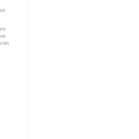
 un
uro
Que
ación