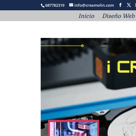
687782319
info@creamolin.com
Inicio
Diseño Web