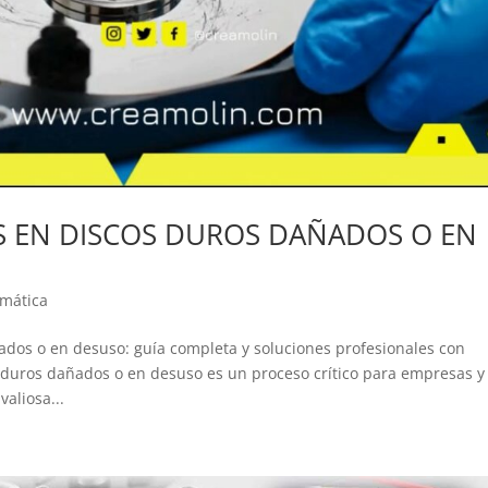
S EN DISCOS DUROS DAÑADOS O EN
rmática
ados o en desuso: guía completa y soluciones profesionales con
 duros dañados o en desuso es un proceso crítico para empresas y
aliosa...