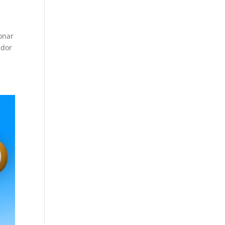
onar
ador