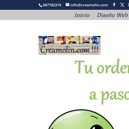
687782319
info@creamolin.com
Inicio
Diseño Web