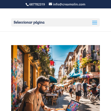
687782319
info@creamolin.com
Seleccionar página