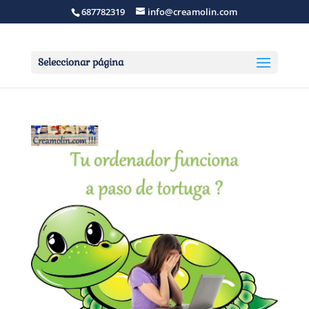
687782319
info@creamolin.com
Seleccionar página