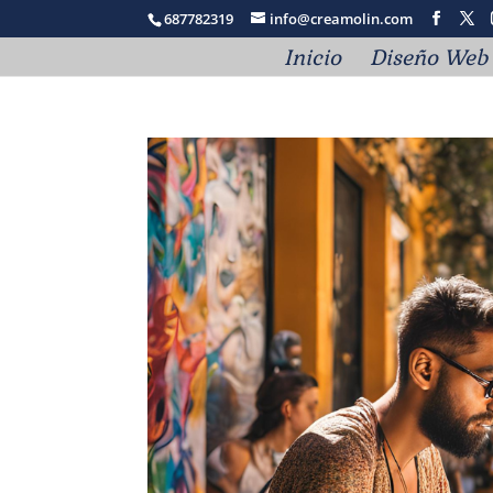
687782319
info@creamolin.com
Inicio
Diseño Web